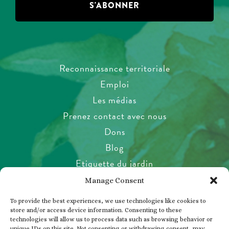
Reconnaissance territoriale
Emploi
Les médias
Prenez contact avec nous
Dons
Blog
Etiquette du jardin
Santé et sécurité
Manage Consent
Politique relative aux animaux de
To provide the best experiences, we use technologies like cookies to
compagnie
store and/or access device information. Consenting to these
technologies will allow us to process data such as browsing behavior or
Politique de confidentialité
unique IDs on this site. Not consenting or withdrawing consent, may