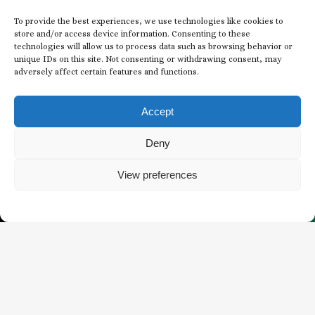
To provide the best experiences, we use technologies like cookies to
store and/or access device information. Consenting to these
technologies will allow us to process data such as browsing behavior or
S'abonner à notre lettre
unique IDs on this site. Not consenting or withdrawing consent, may
adversely affect certain features and functions.
d'information
Accept
COURRIEL
*
Deny
View preferences
*
ACHETER DES BILLETS
BILLETS DE NOËL
CONSENTEMENT
J'accepte de recevoir des communications
*
électroniques de la part des Jardins de Butchart.
*
CAPTCHA