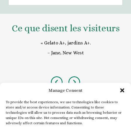
Ce que disent les visiteurs
 ».
« Gelato A+, jardins A+.
« 
–
Jane, New West
Previous
Next
Manage Consent
To provide the best experiences, we use technologies like cookies to
store and/or access device information. Consenting to these
technologies will allow us to process data such as browsing behavior or
S'abonner à notre lettre
unique IDs on this site. Not consenting or withdrawing consent, may
adversely affect certain features and functions.
d'information