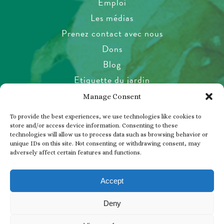
Emploi
Les médias
Prenez contact avec nous
Dons
Blog
Etiquette du jardin
Santé et sécurité
Manage Consent
Politique relative aux animaux de
To provide the best experiences, we use technologies like cookies to
compagnie
store and/or access device information. Consenting to these
technologies will allow us to process data such as browsing behavior or
Politique de confidentialité
unique IDs on this site. Not consenting or withdrawing consent, may
Accord des visiteurs
adversely affect certain features and functions.
Photos, vidéos et tournage
Accept
Deny
© 2026 THE BUTCHART GARDENS