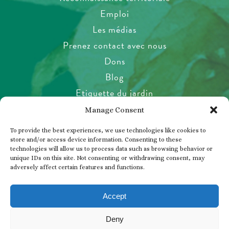
Emploi
Les médias
Prenez contact avec nous
Dons
Blog
Etiquette du jardin
Santé et sécurité
Manage Consent
Politique relative aux animaux de
To provide the best experiences, we use technologies like cookies to
compagnie
store and/or access device information. Consenting to these
technologies will allow us to process data such as browsing behavior or
Politique de confidentialité
unique IDs on this site. Not consenting or withdrawing consent, may
Accord des visiteurs
adversely affect certain features and functions.
Photos, vidéos et tournage
Accept
Deny
© 2026 THE BUTCHART GARDENS