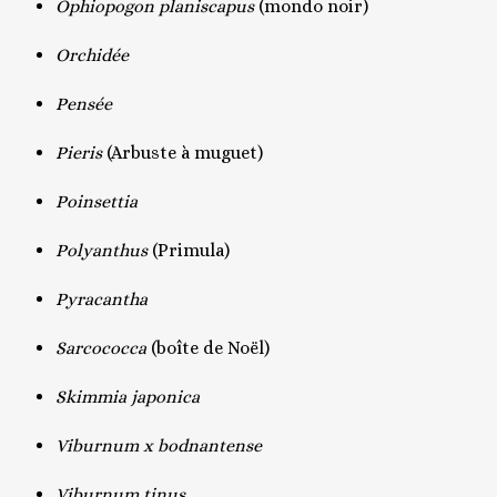
Ophiopogon planiscapus
(mondo noir)
Orchidée
Pensée
Pieris
(Arbuste à muguet)
Poinsettia
Polyanthus
(Primula)
Pyracantha
Sarcococca
(boîte de Noël)
Skimmia japonica
Viburnum x bodnantense
Viburnum tinus