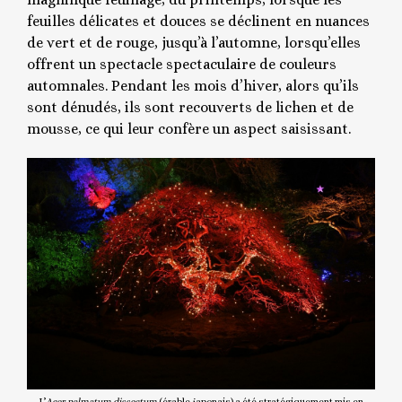
feuilles délicates et douces se déclinent en nuances
de vert et de rouge, jusqu’à l’automne, lorsqu’elles
offrent un spectacle spectaculaire de couleurs
automnales. Pendant les mois d’hiver, alors qu’ils
sont dénudés, ils sont recouverts de lichen et de
mousse, ce qui leur confère un aspect saisissant.
L’
Acer
palmatum dissectum
(érable japonais) a été stratégiquement mis en