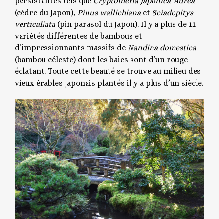
persistantes tels que
Cryptomeria japonica
‘Aurea’
(cèdre du Japon),
Pinus wallichiana
et
Sciadopitys
verticallata
(pin parasol du Japon). Il y a plus de 11
variétés différentes de bambous et
d’impressionnants massifs de
Nandina domestica
(bambou céleste) dont les baies sont d’un rouge
éclatant. Toute cette beauté se trouve au milieu des
vieux érables japonais plantés il y a plus d’un siècle.