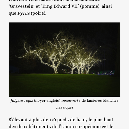
‘Gravestein’ et ‘King Edward VII’ (pomme), ainsi
que
Pyrus
(poire).
Julgans regia
(noyer anglais) recouverts de lumières blanches
classiques
S’élevant à plus de 170 pieds de haut, le plus haut
des deux bâtiments de l’Union européenne est le