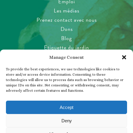
Emploi
Les médias
Prenez contact avec nous
Dons
Blog
Etiquette du jardin
Santé et sécurité
Manage Consent
Politique relative aux animaux de
To provide the best experiences, we use technologies like cookies to
compagnie
store and/or access device information. Consenting to these
technologies will allow us to process data such as browsing behavior or
Politique de confidentialité
unique IDs on this site. Not consenting or withdrawing consent, may
Accord des visiteurs
adversely affect certain features and functions.
Photos, vidéos et tournage
Accept
Deny
© 2026 THE BUTCHART GARDENS