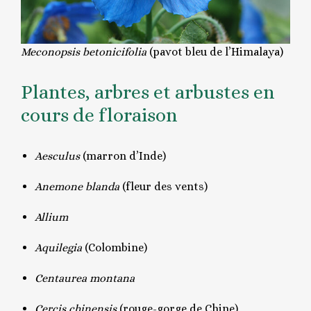
Meconopsis betonicifolia
(pavot bleu de l’Himalaya)
Plantes, arbres et arbustes en
cours de floraison
Aesculus
(marron d’Inde)
Anemone blanda
(fleur des vents)
Allium
Aquilegia
(Colombine)
Centaurea montana
Cercis chinensis
(rouge-gorge de Chine)