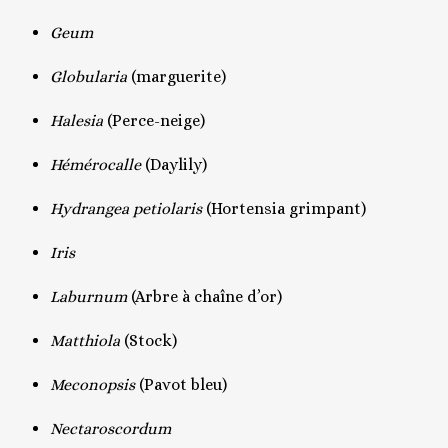
Geum
Globularia
(marguerite)
Halesia
(Perce-neige)
Hémérocalle
(Daylily)
Hydrangea petiolaris
(Hortensia grimpant)
Iris
Laburnum
(Arbre à chaîne d’or)
Matthiola
(Stock)
Meconopsis
(Pavot bleu)
Nectaroscordum